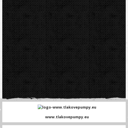
Platobná brána GOPAY
www.tlakovepumpy.eu