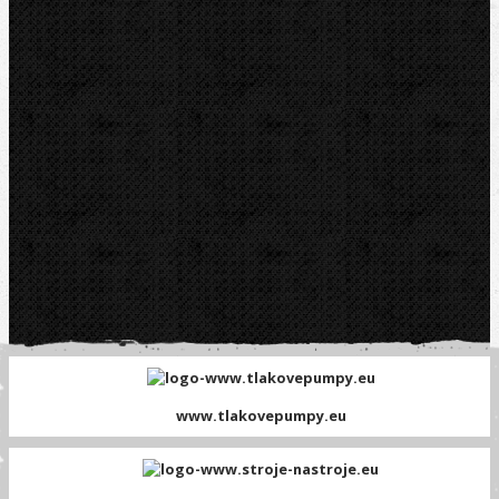
www.tlakovepumpy.eu