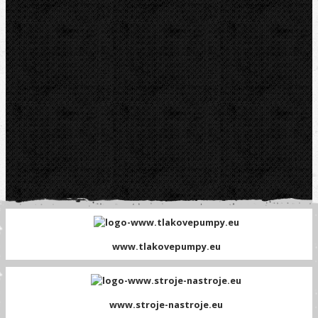
www.tlakovepumpy.eu
www.stroje-nastroje.eu