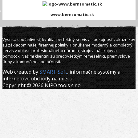
www.bernzomatic.sk
Vysoká spoľahlivosť, kvalita, perfektný servis a spokojnosť zákazníkov
sú základom našej firemnej politiky. Ponúkame moderný a kompletný
servis v oblasti profesionálneho náradia, strojov, nástrojov a
pomôcok. Našimi klientmi sú predovšetkým remeselníci, priemyslové
firmy a komunálne spoločnosti.
Web created by
SMART Soft
, informačné systémy a
internetové obchody na mieru
Copyright © 2026 NIPO tools s.r.o.