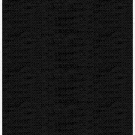
ZENTEN
DYTRON
KNIPEX
LOXEAL
REED
HEUER
IRWIN