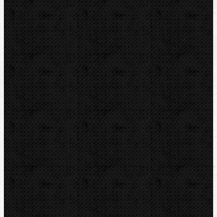
Zaradenie
Montážna výbava / Prípravky, pomôcky,
špeciálky
Komentáre
Hasáky, kliešte, kľúče
Hasáky, kliešte, kľúče / Kľúče
Pridať komentár
Sortiment
Akcia
Bazár
Novinky