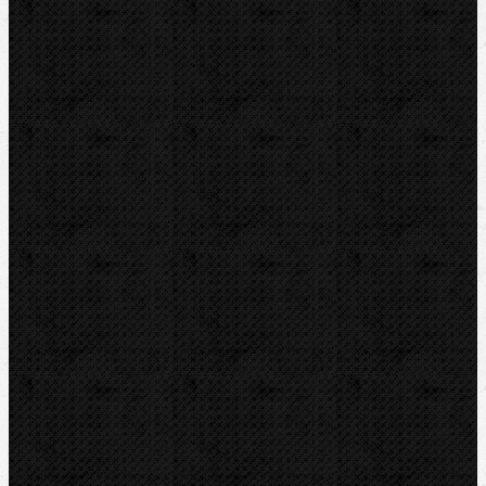
REMS
VIRAX
LEISTER
CBC
KEMPER
Guilbert EXPRESS