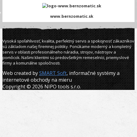
www.bernzomatic.sk
Vysoká spoľahlivosť, kvalita, perfektný servis a spokojnosť zákazníkov
sú základom našej firemnej politiky. Ponúkame moderný a kompletný
servis v oblasti profesionálneho náradia, strojov, nástrojov a
pomôcok. Našimi klientmi sú predovšetkým remeselníci, priemyslové
firmy a komunálne spoločnosti.
Web created by
SMART Soft
, informačné systémy a
internetové obchody na mieru
Copyright © 2026 NIPO tools s.r.o.