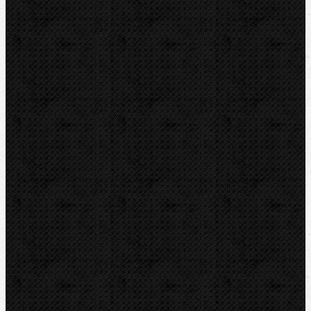
Zveráky a pracovné stoly
Horáky a spájkovanie
Zváračky na plasty
Nožnice
Rezáky a kolieska
Odhrotovače, kalibre
Úkosovače