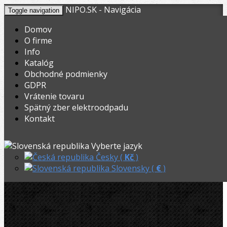
NIPO.SK - Navigácia
Toggle navigation
Domov
O firme
Info
KOŠÍK
V nákupnom košíku máte
0
ks tovaru.
Katalóg
0,00
Registrovať
Prihlásiť
Celkom:
€
Obchodné podmienky
GDPR
NIPO.CZ
»
Montážna výbava
»
Prípravky, pomôcky, špeciálky
»
Vrátenie tovaru
Spätný zber elektroodpadu
Knipex TwinKey-multifunkční klíč
Kontakt
Knipex TwinKey-multifunkčný kľúč
Vyberte jazyk
Česky (
Kč
)
Slovensky (
€
)