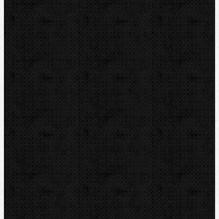
RYOBI
Kontakt
NIPO, s.r.o
Tuchyňa 94
SK-018 55 TUCHYŇA
Telefón mobil:
0 902 164 546
Telefón pev.:
0 424 466 470
nipo@nipo.sk
E-mail:
Platobná brána GOPAY