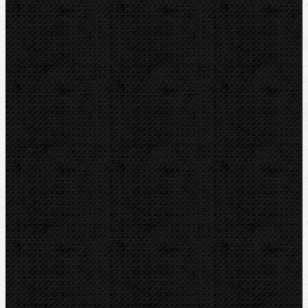
Súbory/Odkazy
Video
Video