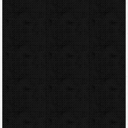
Hasáky, kliešte, kľúče
Ohýbačky
Vyhrdlovače
Lisovanie
Závitorezy
Drážkovače
Pily