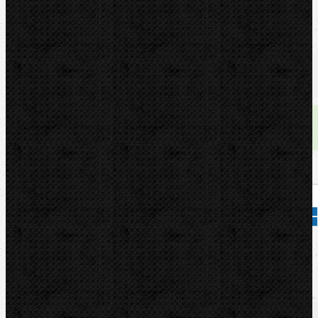
U nás zaplatíte
29,90
€
U nás zaplatíte s DPH
36,78
€
Dostupnosť:
skladom
Množstvo:
Pridať do košíka
Kód tovaru:
001101
Značka:
KNIPEX
Popis