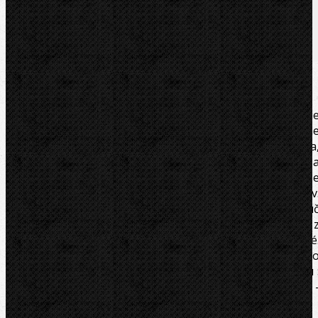
Súbory/Odkazy
Videá
Zaradenie
Komentáre (0)
Multifunkčný klúč Knipex Twinkey pre ovládani
uzáverov z oblasti techniky budov (kúrenie a sanitárn
zariadenia, klimatizačná a vetracia technika
elektrotechnika), zásobovanie plynom a vodou 
uzatváracích systémov. 8-lúčová verzia: 2 krížové kľúč
spojené za účelom úspory miesta pomocou magnetov
Otočný bit: drážka 1,0 x 7 mm a krížová drážka PH 2. Kľú
a otočný bit spojený stabilným drôteným lanom 
ušlechtilej ocele. Kvalitná povrchová úprava-poniklované
Váhovo optimalizovaná konštrukcia zo zinkovéh
tlakového odliatku. Hmotnosť 135g.
Rozmer štvorhranu 
5/6 - 7/8 - 9/10 - 11mm. Rozmer trojhran : 7 - 8/9 - 10/11 
12mm. Kapacita odstupňovaný štvorhran: 6-9 mm.