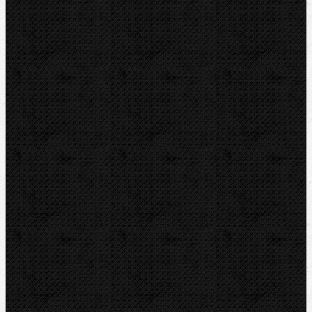
Vŕtanie a frézy
Elektromontážne náradie
Vyhľadávanie IS
Značky
RIDGID
BERNZOMATIC
NIPO
ROTHENBERGER