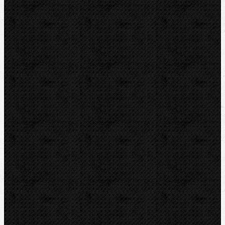
Videoinšpekcia
Detektory a tesnenia
Montážna výbava
Skrutkovače
Kufre a brašne
Vodováhy a meradlá
Prípravky, pomôcky, špeciálky
Podpery a vedenia
Zalamovacie, trapézové nože
Zdviháky