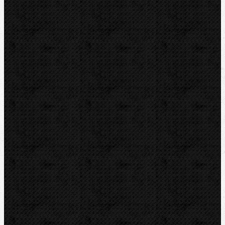
Tlakové pumpy
Čističky kanalizácie
Odvápňovače
Klimatizačná technika
Vysušovanie, odvlhčovanie
Zmrazovačky