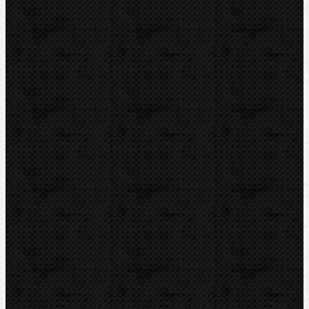
Tlakové pumpy
Čističky kanalizácie
Odvápňovače
Klimatizačná technika
Vysušovanie, odvlhčovanie
Zmrazovačky
Vŕtanie a frézy