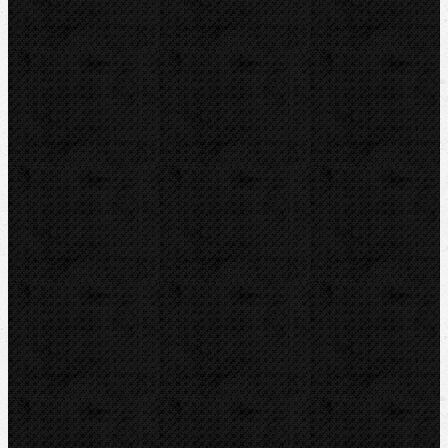
Expandérové hlavy
Vyhrdlovače
Kombinované sady
Pertlovačky(lemovače)
Príslušenstvo
Lisovanie
Závitorezy
Drážkovače
Pily