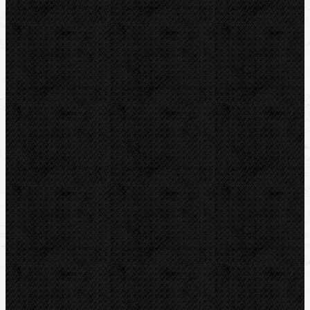
Rezáky a kolieska
Odhrotovače, kalibre
Úkosovače
Hasáky, kliešte, kľúče
Ohýbačky
Vyhrdlovače
Expandéry