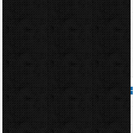
U nás zaplatíte
354,00
€
U nás zaplatíte s DPH
435,42
€
Dostupnosť:
Na dotaz
Množstvo:
Pridať do košíka
Kód tovaru:
252644
Značka:
VIRAX
Popis