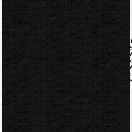
Súbory/Odkazy
Zaradenie
Komentáre (0)
Ručný rozširovač trubiek s rozsahom 8-42 mm, 3/8-
1/8".Mäkké medené trubky 8-42 mm, 3/8 – 1 1/8", s = 1,
mm, mäkké hliníkové trubky, mäkké presné oceľov
trubky, 8-42 mm, 3/8- 1 1/8", s = 1,2 mm, mäkké nerezov
oceľové trubky 8-42 mm, 3/8 – 1 1/8" s = 1 mm.Extra dlh
segmenty, pre extra dlhé objímky. Rozširovacie kliešte
rozširovacie hlavy v sade: 12-14-16-18-22-28-32mm. 
pevnom plastovom kufri. Hmotnosť 2,3kg.
Súbory/Odkazy
Katalogový list