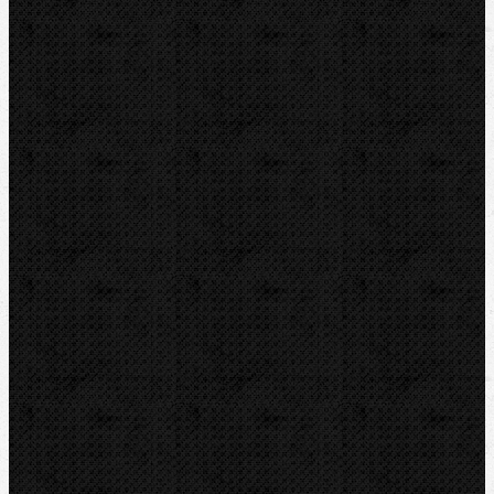
Videoinšpekcia
Detektory a tesnenia
Montážna výbava
Zveráky a pracovné stoly
Horáky a spájkovanie
Zváračky na plasty
Nožnice