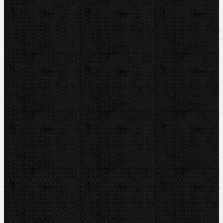
RYOBI
Kontakt
NIPO, s.r.o
Tuchyňa 94
SK-018 55 TUCHYŇA
Telefón mobil:
0 902 164 546
Telefón pev.:
0 424 466 470
nipo@nipo.sk
E-mail:
Platobná brána GOPAY