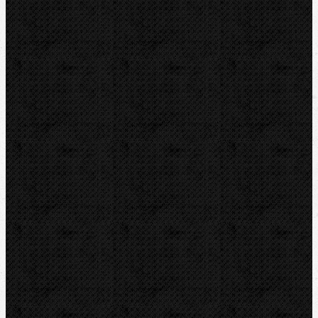
Elektromontážne náradie
Vyhľadávanie IS
Značky
RIDGID
BERNZOMATIC
NIPO
ROTHENBERGER