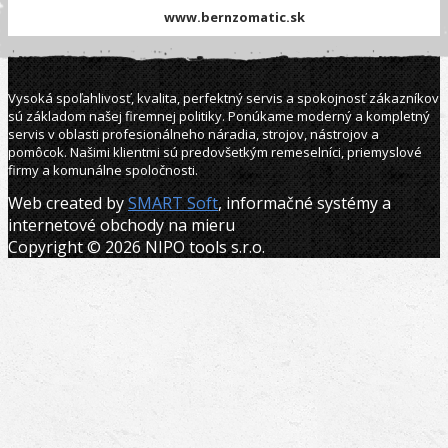
www.bernzomatic.sk
Vysoká spoľahlivosť, kvalita, perfektný servis a spokojnosť zákazníkov
sú základom našej firemnej politiky. Ponúkame moderný a kompletný
servis v oblasti profesionálneho náradia, strojov, nástrojov a
pomôcok. Našimi klientmi sú predovšetkým remeselníci, priemyslové
firmy a komunálne spoločnosti.
Web created by
SMART Soft
, informačné systémy a
internetové obchody na mieru
Copyright © 2026 NIPO tools s.r.o.