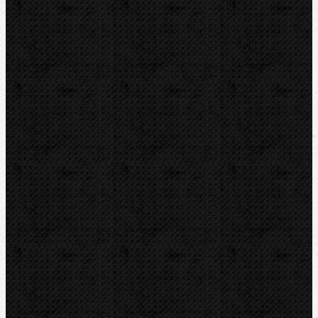
DYTRON
KNIPEX
LOXEAL
REED
HEUER
IRWIN