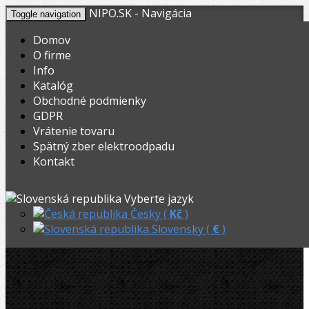
NIPO.SK - Navigácia
Toggle navigation
Domov
O firme
Info
KOŠÍK
V nákupnom košíku máte
0
ks tovaru.
Katalóg
0,00
Registrovať
Prihlásiť
Celkom:
€
Obchodné podmienky
GDPR
NIPO.CZ
»
Vyhrdlovače
»
Expandéry
»
Vrátenie tovaru
Spätný zber elektroodpadu
Virax expander set Cu 12,14,16,18,22,28,32mm
Kontakt
Akčný
Virax expandér set Cu
Vyberte jazyk
12,14,16,18,22,28,32mm
Česky (
Kč
)
Slovensky (
€
)