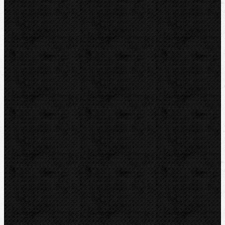
REMS
VIRAX
LEISTER
CBC
KEMPER
Guilbert EXPRESS
ZENTEN