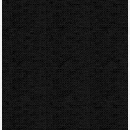
Zaradenie
Vyhrdlovače
Vyhrdlovače / Expandéry
Komentáre
Pridať komentár
Sortiment
Akcia
Bazár
Novinky