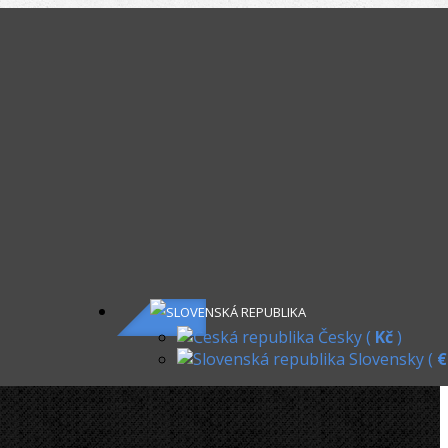
KOŠÍK
Česky (
Kč
)
Slovensky (
€