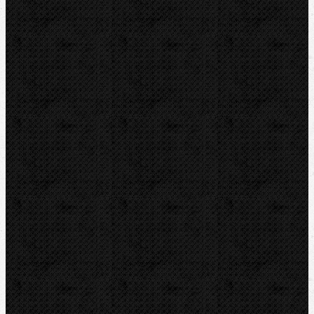
Hasáky, kliešte, kľúče
Ohýbačky
Vyhrdlovače
Lisovanie
Závitorezy
Drážkovače
Pily