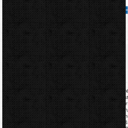
Pridať do košíka
Kód tovaru:
26020
Značka:
ROTHENBERGER
Popis
Súbory/Odkazy
Zaradenie
Komentáre (0)
Profesionálna pertlovacia a ohýbacia súprava na brzdov
a palivové sústavy v autopriemysle. Možnos
univerzálneho nasadenia v priemysle i v remesle, pr
sanitárnych, klimatizačných, hydraulických inštaláciach
alebo v auto dielnách a servisoch. Sada obsahuje: min
rezák trubiek MINICUT I, Ø 3 – 16 mm, vnútorný-vonkajš