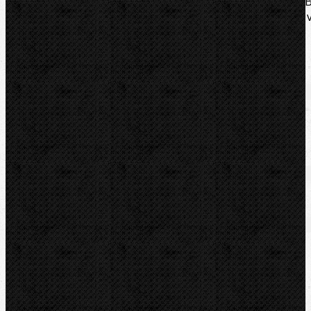
odhrotovač trubiek, Ø 4 – 36 mm, Dvojitý pertlovač D
10, ohýbačku TUBE BENDER, Ø 4,75-5-6-8-9-10 mm, 
pevnom ocelovom kufríku.
Súbory/Odkazy
Návod
Katalogový list
Zaradenie
Klimatizačná technika / Pertlovačky
Komentáre
Vyhrdlovače / Pertlovačky(lemovače)
Ohýbačky / Mechanické
Pridať komentár
Sortiment