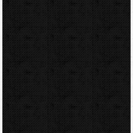
ZENTEN
DYTRON
KNIPEX
LOXEAL
REED
HEUER
IRWIN