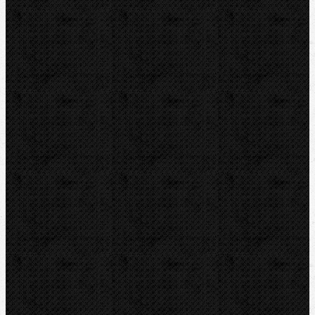
RYOBI
Kontakt
NIPO, s.r.o
Tuchyňa 94
SK-018 55 TUCHYŇA
Telefón mobil:
0 902 164 546
Telefón pev.:
0 424 466 470
nipo@nipo.sk
E-mail:
Platobná brána GOPAY