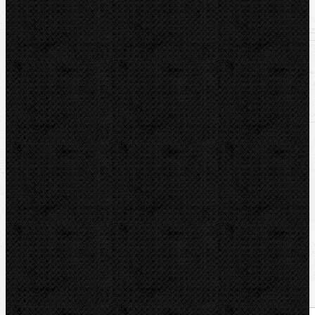
U nás zaplatíte
1 112,95
€
U nás zaplatíte s DPH
1 368,93
€
Dostupnosť:
Na dotaz
Množstvo: