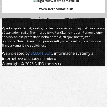
www.bernzomatic.sk
Vysoká spoľahlivosť, kvalita, perfektný servis a spokojnosť zákazníkov
sú základom našej firemnej politiky. Ponúkame moderný a kompletný
servis v oblasti profesionálneho náradia, strojov, nástrojov a
pomôcok. Našimi klientmi sú predovšetkým remeselníci, priemyslové
firmy a komunálne spoločnosti.
Web created by
SMART Soft
, informačné systémy a
internetové obchody na mieru
Copyright © 2026 NIPO tools s.r.o.