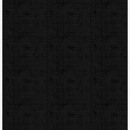
Zveráky a pracovné stoly
Horáky a spájkovanie
Zváračky na plasty
Nožnice
Rezáky a kolieska
Odhrotovače, kalibre
Úkosovače