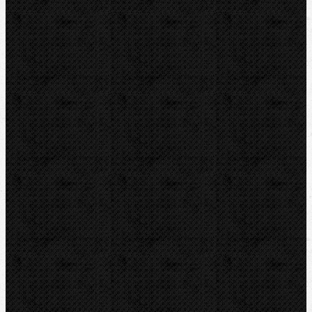
Akcia
Bazár
Novinky
Videoinšpekcia
Detektory a tesnenia
Montážna výbava