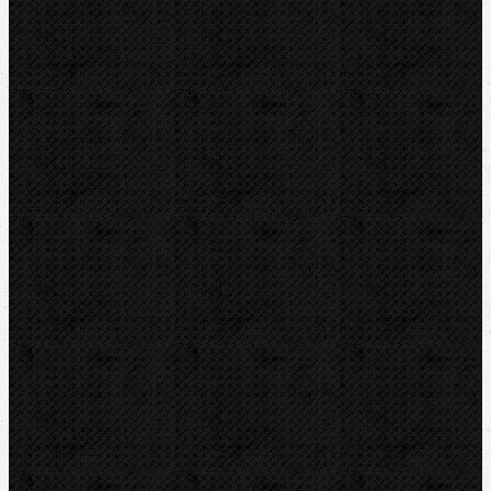
Elektromontážne náradie
Vyhľadávanie IS
Značky
RIDGID
BERNZOMATIC
NIPO
ROTHENBERGER