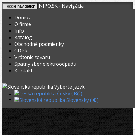
NIPO.SK - Navigácia
Toggle navigation
Domov
O firme
Info
KOŠÍK
V nákupnom košíku máte
0
ks tovaru.
Katalóg
0,00
Registrovať
Prihlásiť
Celkom:
€
Obchodné podmienky
GDPR
Vrátenie tovaru
Rothenberger pertlovací a ohýbací
Spätný zber elektroodpadu
set 4,75-10mm
Kontakt
Vyberte jazyk
Česky (
Kč
)
Slovensky (
€
)