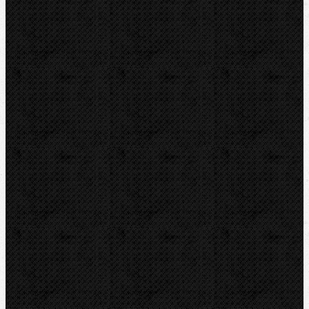
REMS
VIRAX
LEISTER
CBC
KEMPER
Guilbert EXPRESS