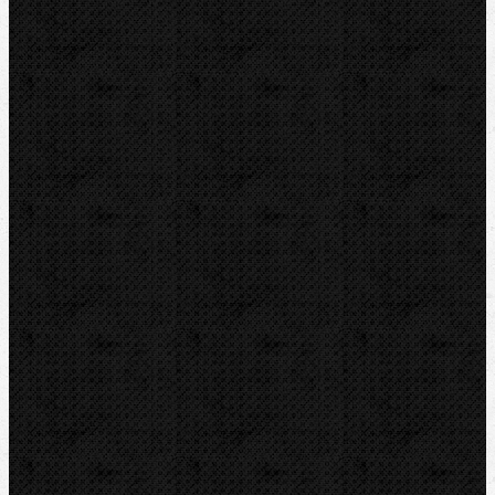
Tlakové pumpy
Čističky kanalizácie
Odvápňovače
Klimatizačná technika
Vysušovanie, odvlhčovanie
Zmrazovačky
Vŕtanie a frézy