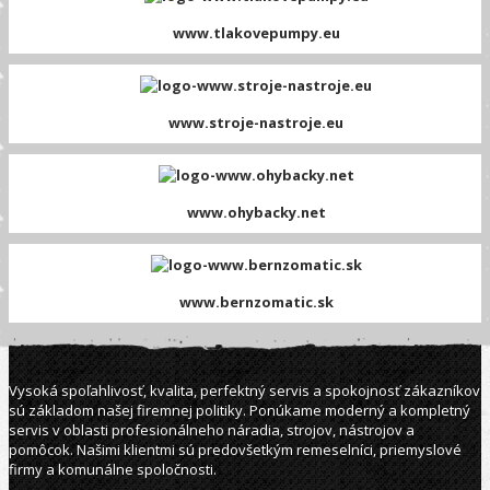
www.tlakovepumpy.eu
www.stroje-nastroje.eu
www.ohybacky.net
www.bernzomatic.sk
Vysoká spoľahlivosť, kvalita, perfektný servis a spokojnosť zákazníkov
sú základom našej firemnej politiky. Ponúkame moderný a kompletný
servis v oblasti profesionálneho náradia, strojov, nástrojov a
pomôcok. Našimi klientmi sú predovšetkým remeselníci, priemyslové
firmy a komunálne spoločnosti.