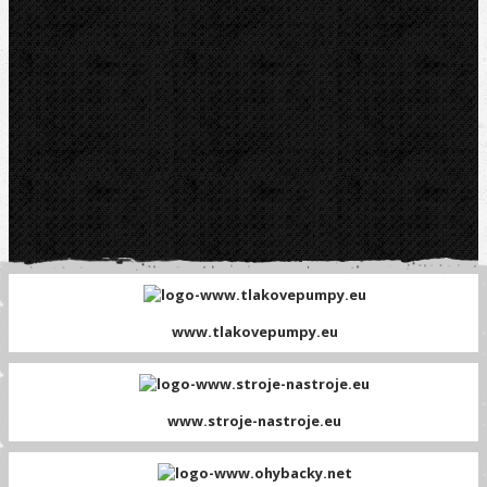
www.tlakovepumpy.eu
www.stroje-nastroje.eu