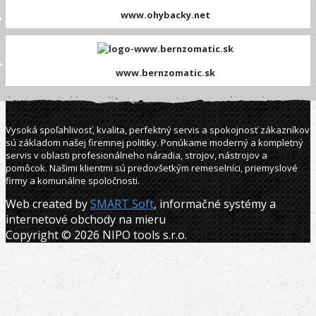
www.ohybacky.net
www.bernzomatic.sk
Vysoká spoľahlivosť, kvalita, perfektný servis a spokojnosť zákazníkov
sú základom našej firemnej politiky. Ponúkame moderný a kompletný
servis v oblasti profesionálneho náradia, strojov, nástrojov a
pomôcok. Našimi klientmi sú predovšetkým remeselníci, priemyslové
firmy a komunálne spoločnosti.
Web created by
SMART Soft
, informačné systémy a
internetové obchody na mieru
Copyright © 2026 NIPO tools s.r.o.