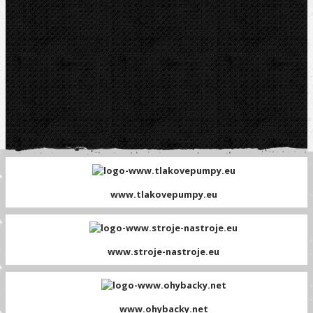
www.tlakovepumpy.eu
www.stroje-nastroje.eu
www.ohybacky.net