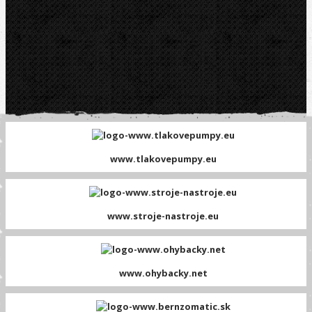
www.tlakovepumpy.eu
www.stroje-nastroje.eu
www.ohybacky.net